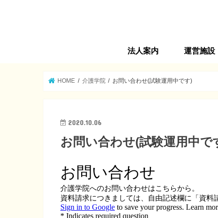
法人案内
運営施設
法人旗の由来
法人理念
ごあいさつ
沿革
法人概要
運営施設
情報公開
サンシャイン
第２サンシャ
高齢者在宅サ
介護プランセ
第３サンシャ
高齢者マンショ
ヘルパーステ
福生市地域包
サンシャイン
HOME
介護学院
お問い合わせ(試験運用中です)
2020.10.06
お問い合わせ(試験運用中です