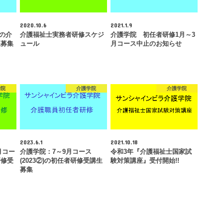
2020.10.6
2021.1.9
講の介
介護福祉士実務者研修スケジ
介護学院 初任者研修1月～3
生募集
ュール
月コース中止のお知らせ
学院
介護学院
介護学院
2023.6.1
2021.10.18
月コー
介護学院：7～9月コース
令和3年『介護福祉士国家試
研修受
(2023②)の初任者研修受講生
験対策講座』受付開始!!
募集