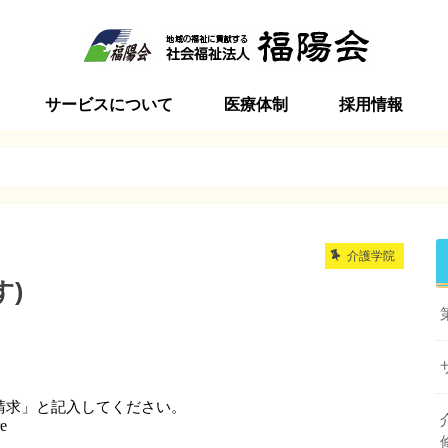
サービスについて
医療体制
採用情報
ビラ
インビラ
ービスセンター加美
ンターサンシャインビラ
インビラ
ン サンシャインビラ
ーション
括支援センター加美
ビラ介護学院
特別養護老人ホーム
短期入所生活介護
通所介護
居宅介護支援事業
地域包括支援センター
訪問介護
サービス付高齢者向け住宅
初任者研修・実務者研修講座
季節毎の行事
食事ケア
地域との関わり
新卒採用
中途採用
ボランティア
介護学院
)