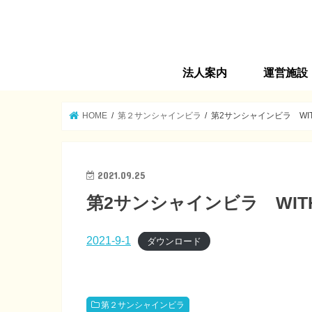
法人案内
運営施設
法人旗の由来
法人理念
ごあいさつ
沿革
法人概要
運営施設
情報公開
サンシャイン
第２サンシャ
高齢者在宅サ
介護プランセ
第３サンシャ
高齢者マンショ
ヘルパーステ
福生市地域包
サンシャイン
HOME
第２サンシャインビラ
第2サンシャインビラ WI
2021.09.25
第2サンシャインビラ WIT
2021-9-1
ダウンロード
第２サンシャインビラ