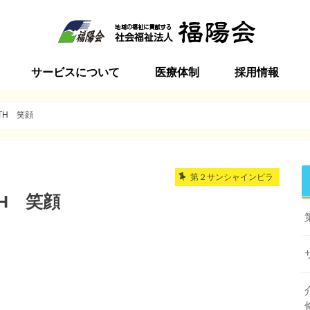
サービスについて
医療体制
採用情報
ビラ
インビラ
ービスセンター加美
ンターサンシャインビラ
インビラ
ン サンシャインビラ
ーション
括支援センター加美
ビラ介護学院
特別養護老人ホーム
短期入所生活介護
通所介護
居宅介護支援事業
地域包括支援センター
訪問介護
サービス付高齢者向け住宅
初任者研修・実務者研修講座
季節毎の行事
食事ケア
地域との関わり
新卒採用
中途採用
ボランティア
TH 笑顔
第２サンシャインビラ
H 笑顔