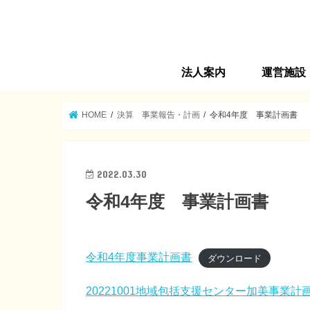
法人案内
運営施設
法人旗の由来
法人理念
ごあいさつ
沿革
法人概要
運営施設
情報公開
サンシャイン
第２サンシャ
高齢者在宅サ
介護プランセ
第３サンシャ
高齢者マンショ
ヘルパーステ
福生市地域包
サンシャイン
HOME
決算 事業報告・計画
令和4年度 事業計画書
2022.03.30
令和4年度 事業計画書
令和4年度事業計画書
ダウンロード
20221001地域包括支援センター加美事業計画