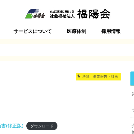
サービスについて
医療体制
採用情報
ビラ
インビラ
ービスセンター加美
ンターサンシャインビラ
インビラ
ン サンシャインビラ
ーション
括支援センター加美
ビラ介護学院
特別養護老人ホーム
短期入所生活介護
通所介護
居宅介護支援事業
地域包括支援センター
訪問介護
サービス付高齢者向け住宅
初任者研修・実務者研修講座
季節毎の行事
食事ケア
地域との関わり
新卒採用
中途採用
ボランティア
決算 事業報告・計画
書(修正版)
ダウンロード