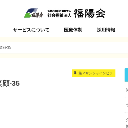
サービスについて
医療体制
採用情報
ビラ
インビラ
ービスセンター加美
ンターサンシャインビラ
インビラ
ン サンシャインビラ
ーション
括支援センター加美
ビラ介護学院
特別養護老人ホーム
短期入所生活介護
通所介護
居宅介護支援事業
地域包括支援センター
訪問介護
サービス付高齢者向け住宅
初任者研修・実務者研修講座
季節毎の行事
食事ケア
地域との関わり
新卒採用
中途採用
ボランティア
笑顔-35
第２サンシャインビラ
顔-35