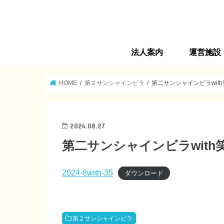
法人案内
運営施設
法人旗の由来
法人理念
ごあいさつ
沿革
法人概要
運営施設
情報公開
サンシャイン
第２サンシャ
高齢者在宅サ
介護プランセ
第３サンシャ
高齢者マンショ
ヘルパーステ
福生市地域包
サンシャイン
HOME
第２サンシャインビラ
第二サンシャインビラwith
2024.08.27
第二サンシャインビラwith笑
2024-8with-35
ダウンロード
第２サンシャインビラ