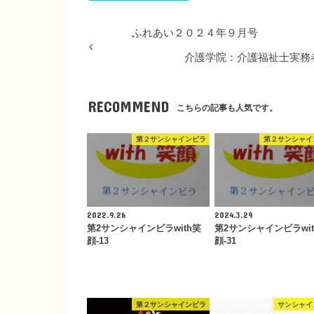
ふれあい２０２４年９月号
介護学院：介護福祉士実務者
RECOMMEND
こちらの記事も人気です。
第２サンシャインビラ
第２サンシャイ
2022.9.26
2024.3.29
第2サンシャインビラwith笑
第2サンシャインビラwit
顔-13
顔-31
第２サンシャインビラ
サンシャイ