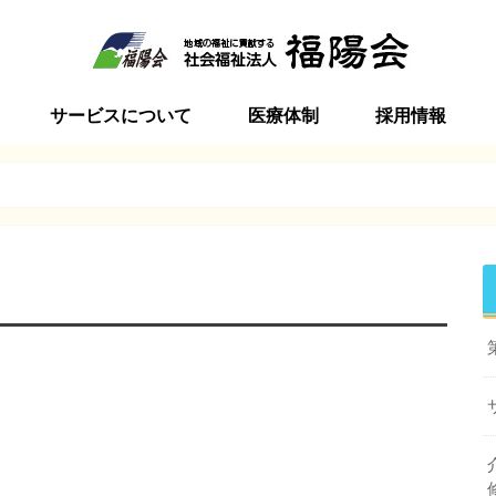
サービスについて
医療体制
採用情報
ビラ
インビラ
ービスセンター加美
ンターサンシャインビラ
インビラ
ン サンシャインビラ
ーション
括支援センター加美
ビラ介護学院
特別養護老人ホーム
短期入所生活介護
通所介護
居宅介護支援事業
地域包括支援センター
訪問介護
サービス付高齢者向け住宅
初任者研修・実務者研修講座
季節毎の行事
食事ケア
地域との関わり
新卒採用
中途採用
ボランティア