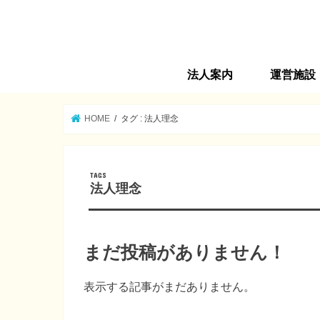
法人案内
運営施設
法人旗の由来
法人理念
ごあいさつ
沿革
法人概要
運営施設
情報公開
サンシャイン
第２サンシャ
高齢者在宅サ
介護プランセ
第３サンシャ
高齢者マンショ
ヘルパーステ
福生市地域包
サンシャイン
HOME
タグ : 法人理念
法人理念
まだ投稿がありません！
表示する記事がまだありません。